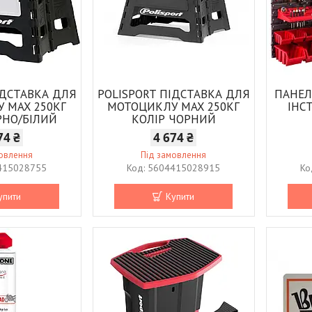
ІДСТАВКА ДЛЯ
POLISPORT ПІДСТАВКА ДЛЯ
ПАНЕЛ
 MAX 250КГ
МОТОЦИКЛУ MAX 250КГ
ІНС
РНО/БІЛИЙ
КОЛІР ЧОРНИЙ
74 ₴
4 674 ₴
мовлення
Під замовлення
415028755
5604415028915
упити
Купити