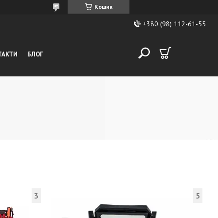
Кошик
+380 (98) 112-61-55
ТАКТИ
БЛОГ
3
5