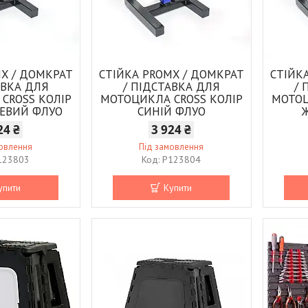
MX / ДОМКРАТ
СТІЙКА PROMX / ДОМКРАТ
СТІЙК
АВКА ДЛЯ
/ ПІДСТАВКА ДЛЯ
/ 
CROSS КОЛІР
МОТОЦИКЛА CROSS КОЛІР
МОТОЦ
ЕВИЙ ФЛУО
СИНІЙ ФЛУО
24 ₴
3 924 ₴
мовлення
Під замовлення
123803
P123804
упити
Купити