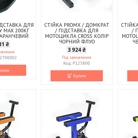
ІДСТАВКА ДЛЯ
СТІЙКА PROMX / ДОМКРАТ
СТІЙК
 MAX 200КГ
/ ПІДСТАВКА ДЛЯ
/ 
МАРАНЧЕВИЙ
МОТОЦИКЛА CROSS КОЛІР
МОТОЦ
ЧОРНИЙ ФЛУО
Ч
31 ₴
3 924 ₴
мовлення
2700002
Під замовлення
P123800
упити
Купити