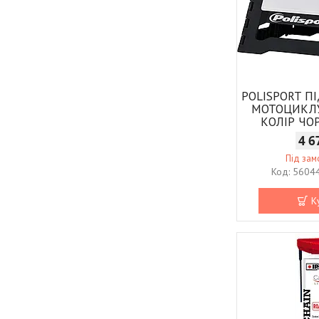
POLISPORT П
МОТОЦИКЛУ
КОЛІР ЧО
4 6
Під за
5604
К