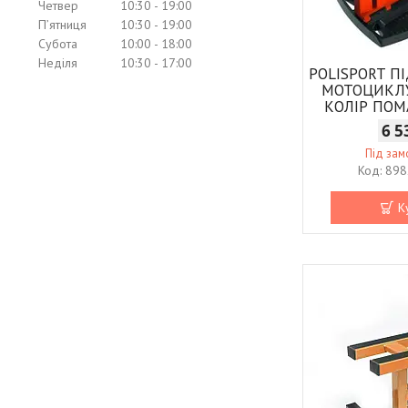
Четвер
10:30
19:00
Пʼятниця
10:30
19:00
Субота
10:00
18:00
Неділя
10:30
17:00
POLISPORT П
МОТОЦИКЛУ
КОЛІР ПО
6 5
Під за
898
К