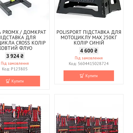
А PROMX / ДОМКРАТ
POLISPORT ПІДСТАВКА ДЛЯ
ПІДСТАВКА ДЛЯ
МОТОЦИКЛУ MAX 250КГ
ИКЛА CROSS КОЛІР
КОЛІР СИНІЙ
ЖОВТИЙ ФЛУО
4 600 ₴
3 924 ₴
Під замовлення
Під замовлення
5604415028724
P123805
Купити
Купити