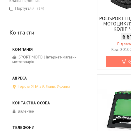
Країна виробник
Португалія
14
POLISPORT П
МОТОЦИКЛУ
КОЛІР
Контакти
6 6
Під за
2010
SPORT MOTO | Інтернет-магазин
К
мототоварів
Героїв УПА 29, Львів, Україна
Валентин