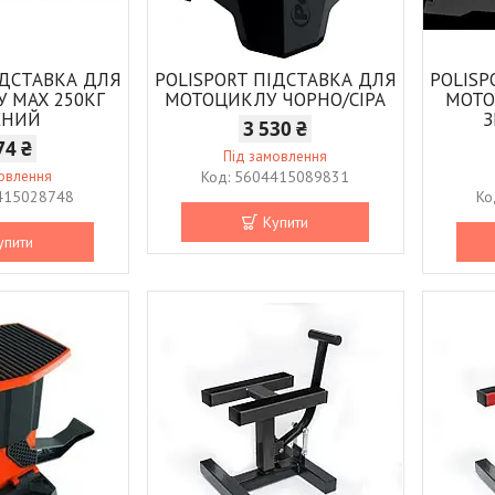
ІДСТАВКА ДЛЯ
POLISPORT ПІДСТАВКА ДЛЯ
POLISP
 MAX 250КГ
МОТОЦИКЛУ ЧОРНО/СІРА
МОТО
ЕНИЙ
З
3 530 ₴
74 ₴
Під замовлення
мовлення
5604415089831
415028748
Купити
упити