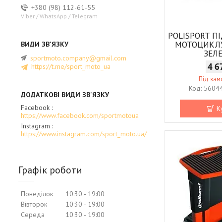
+380 (98) 112-61-55
Viber / WhatsApp / Telegram
POLISPORT П
МОТОЦИКЛУ
ЗЕЛ
sportmoto.company@gmail.com
4 6
https://t.me/sport_moto_ua
Під за
5604
Facebook
К
https://www.facebook.com/sportmotoua
Instagram
https://www.instagram.com/sport_moto.ua/
Графік роботи
Понеділок
10:30
19:00
Вівторок
10:30
19:00
Середа
10:30
19:00