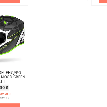
ОМ ЕНДУРО
P MOOD GREEN
ATT
430 ₴
мовлення
WRM33