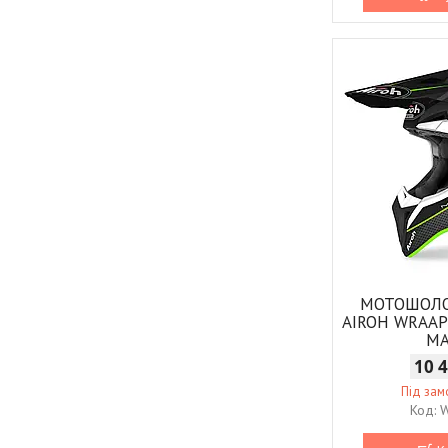
МОТОШОЛ
AIROH WRAA
M
10 
Під за