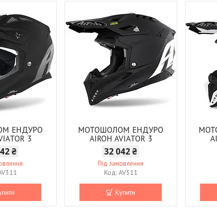
ОМ ЕНДУРО
МОТОШОЛОМ ЕНДУРО
МОТ
VIATOR 3
AIROH AVIATOR 3
A
042 ₴
32 042 ₴
мовлення
Під замовлення
AV311
AV311
упити
Купити