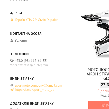
Героїв УПА 29, Львів, Україна
Валентин
+380 (98) 112-61-55
Viber / WhatsApp / Telegram
МОТОШОЛ
AIROH STR
GL
23 
sportmoto.company@gmail.com
https://t.me/sport_moto_ua
Під за
К