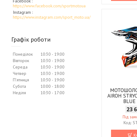
Facebook
https://www.facebook.com/sportmotoua
Instagram
https://www.instagram.com/sport_moto.ua/
Графік роботи
Понеділок
10:30
19:00
Вівторок
10:30
19:00
Середа
10:30
19:00
Четвер
10:30
19:00
Пʼятниця
10:30
19:00
Субота
10:00
18:00
МОТОШОЛ
Неділя
10:30
17:00
AIROH STRY
BLUE
23 
Під за
S
К