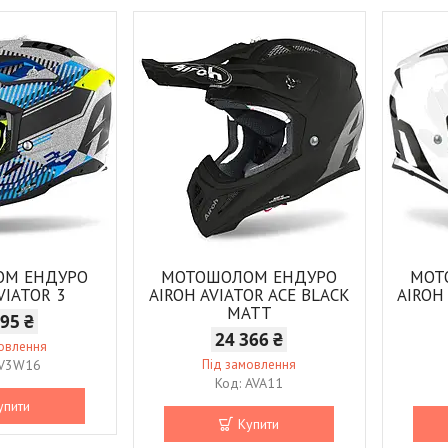
ОМ ЕНДУРО
МОТОШОЛОМ ЕНДУРО
МОТ
VIATOR 3
AIROH AVIATOR ACE BLACK
AIROH
MATT
795 ₴
24 366 ₴
мовлення
V3W16
Під замовлення
AVA11
упити
Купити