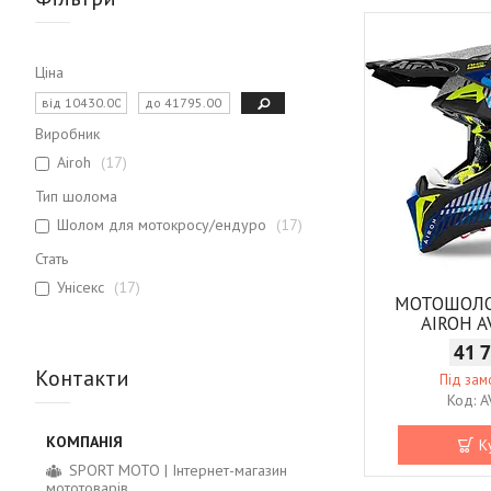
Ціна
Виробник
Airoh
17
Тип шолома
Шолом для мотокросу/ендуро
17
Стать
Унісекс
17
МОТОШОЛ
AIROH A
41 
Контакти
Під за
A
К
SPORT MOTO | Інтернет-магазин
мототоварів