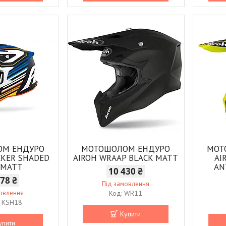
ОМ ЕНДУРО
МОТОШОЛОМ ЕНДУРО
МОТ
CKER SHADED
AIROH WRAAP BLACK MATT
AI
 MATT
AN
10 430 ₴
678 ₴
Під замовлення
мовлення
WR11
TKSH18
Купити
упити