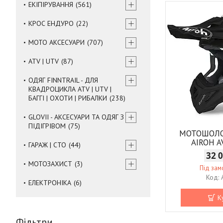
ЕКІПІРУВАННЯ
561
КРОС ЕНДУРО
22
МОТО АКСЕСУАРИ
707
ATV | UTV
87
ОДЯГ FINNTRAIL - ДЛЯ
КВАДРОЦИКЛА ATV | UTV |
БАГГІ | ОХОТИ | РИБАЛКИ
238
GLOVII - АКСЕСУАРИ ТА ОДЯГ З
ПІДІГРІВОМ
75
МОТОШОЛ
AIROH A
ГАРАЖ | СТО
44
32 
МОТОЗАХИСТ
3
Під за
ЕЛЕКТРОНІКА
6
К
Фільтри