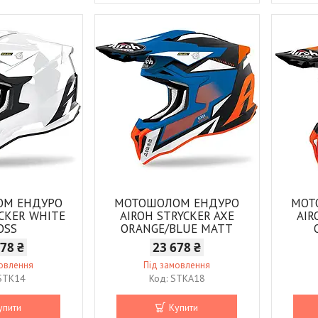
ОМ ЕНДУРО
МОТОШОЛОМ ЕНДУРО
МОТ
YCKER WHITE
AIROH STRYCKER AXE
AIR
OSS
ORANGE/BLUE MATT
678 ₴
23 678 ₴
мовлення
Під замовлення
STK14
STKA18
упити
Купити