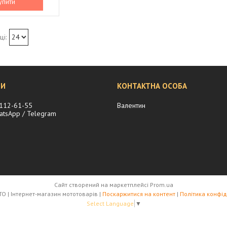
упити
 112-61-55
Валентин
hatsApp / Telegram
Сайт створений на маркетплейсі
Prom.ua
SPORT MOTO | Інтернет-магазин мототоварів |
Поскаржитися на контент
|
Політика конфід
Select Language
▼