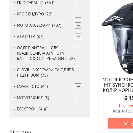
ЕКІПІРУВАННЯ
561
КРОС ЕНДУРО
22
МОТО АКСЕСУАРИ
707
ATV | UTV
87
ОДЯГ FINNTRAIL - ДЛЯ
КВАДРОЦИКЛА ATV | UTV |
БАГГІ | ОХОТИ | РИБАЛКИ
238
GLOVII - АКСЕСУАРИ ТА ОДЯГ З
ПІДІГРІВОМ
75
МОТОШОЛОМ
MT SYNCHRO
ГАРАЖ | СТО
44
КОЛІР ЧОР
6 1
МОТОЗАХИСТ
3
Під за
ЕЛЕКТРОНІКА
6
MT10
К
Фільтри