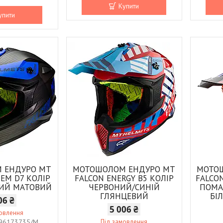
Купити
упити
 ЕНДУРО MT
МОТОШОЛОМ ЕНДУРО MT
МОТО
TEM D7 КОЛІР
FALCON ENERGY B5 КОЛІР
FALCO
НИЙ МАТОВИЙ
ЧЕРВОНИЙ/СИНІЙ
ПОМА
ГЛЯНЦЕВИЙ
БІ
06 ₴
5 006 ₴
мовлення
96173735/M
Під замовлення