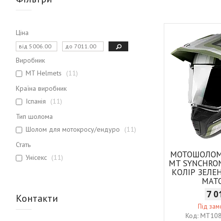
Ціна
Виробник
MT Helmets
11
Країна виробник
Іспанія
11
Тип шолома
Шолом для мотокросу/ендуро
11
Стать
МОТОШОЛОМ
Унісекс
11
MT SYNCHRO
КОЛІР ЗЕЛ
МАТ
7 0
Контакти
Під за
MT108