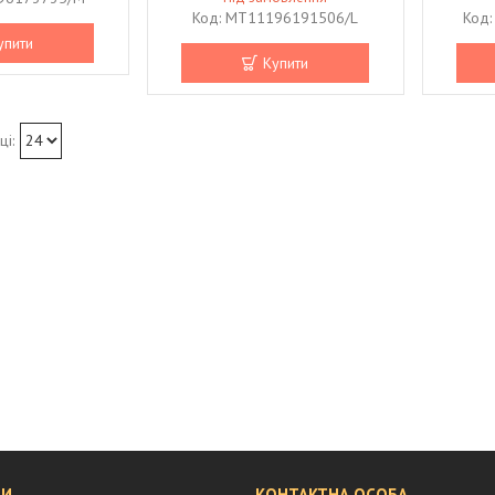
MT11196191506/L
упити
Купити