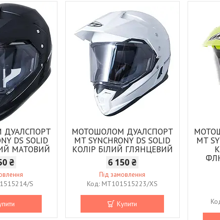
 ДУАЛСПОРТ
МОТОШОЛОМ ДУАЛСПОРТ
МОТО
NY DS SOLID
MT SYNCHRONY DS SOLID
MT SY
НИЙ МАТОВИЙ
КОЛІР БІЛИЙ ГЛЯНЦЕВИЙ
К
ФЛ
50 ₴
6 150 ₴
мовлення
Під замовлення
1515214/S
MT101515223/XS
упити
Купити