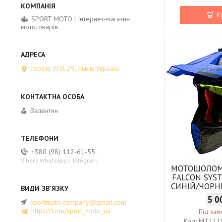
К
SPORT MOTO | Інтернет-магазин
мототоварів
Героїв УПА 29, Львів, Україна
Валентин
+380 (98) 112-61-55
Viber / WhatsApp / Telegram
МОТОШОЛОМ
FALCON SYS
СИНІЙ/ЧОР
5 0
sportmoto.company@gmail.com
https://t.me/sport_moto_ua
Під за
MT111