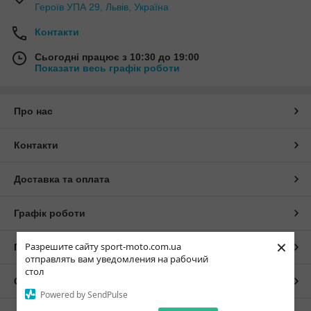
Героїв УПА 29, Львів, Україна
Контакти
Сьогодні працює з 10:30 до 19:00
Показати весь графік роботи
Про нас
Контакти
Доставка та оплата
Графік роботи
×
Разрешите сайту sport-moto.com.ua
Повна версія сайту
отправлять вам уведомления на рабочий
стол
Сайт створено на маркетплейсі
Prom.ua
Powered by SendPulse