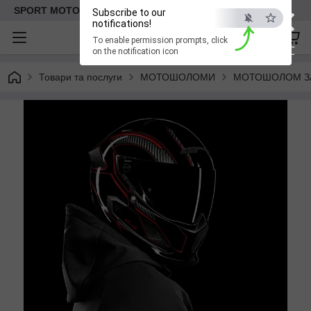
×
SPORT MOTO | Інтернет-магазин мототоварів
Subscribe to our
notifications!
To enable permission prompts, click
ESC
on the notification icon
Товари та послуги
МОТОШОЛОМИ
МОТОШОЛОМ ЗА