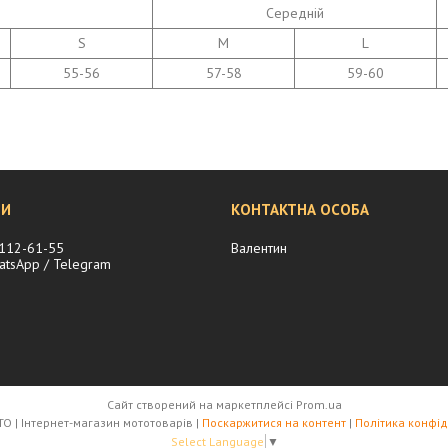
Середній
S
M
L
55-56
57-58
59-60
 112-61-55
Валентин
hatsApp / Telegram
Сайт створений на маркетплейсі
Prom.ua
SPORT MOTO | Інтернет-магазин мототоварів |
Поскаржитися на контент
|
Політика конфід
Select Language
▼