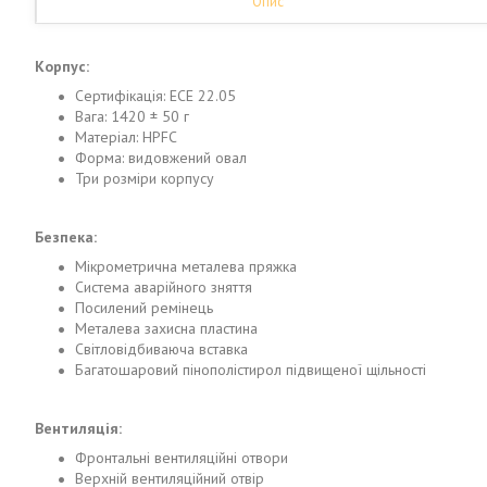
Опис
Корпус:
Сертифікація: ECE 22.05
Вага: 1420 ± 50 г
Матеріал: HPFC
Форма: видовжений овал
Три розміри корпусу
Безпека:
Мікрометрична металева пряжка
Система аварійного зняття
Посилений ремінець
Металева захисна пластина
Світловідбиваюча вставка
Багатошаровий пінополістирол підвищеної щільності
Вентиляція:
Фронтальні вентиляційні отвори
Верхній вентиляційний отвір