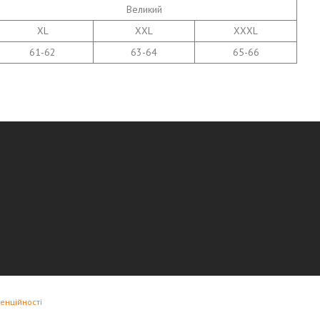
Великий
XL
XXL
XXXL
61-62
63-64
65-66
енційності