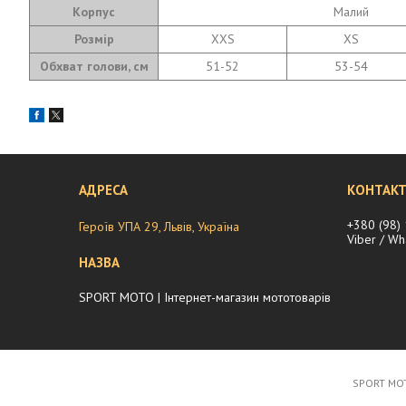
Корпус
Малий
Розмір
XXS
XS
Обхват голови, см
51-52
53-54
+380 (98)
Героїв УПА 29, Львів, Україна
Viber / W
SPORT MOTO | Інтернет-магазин мототоварів