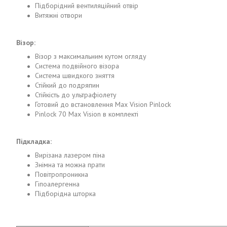
Підборідний вентиляційний отвір
Витяжні отвори
Візор:
Візор з максимальним кутом огляду
Система подвійного візора
Система швидкого зняття
Стійкий до подряпин
Стійкість до ультрафіолету
Готовий до встановлення Max Vision Pinlock
Pinlock 70 Max Vision в комплекті
Підкладка:
Вирізана лазером піна
Знімна та можна прати
Повітропроникна
Гіпоалергенна
Підборідна шторка