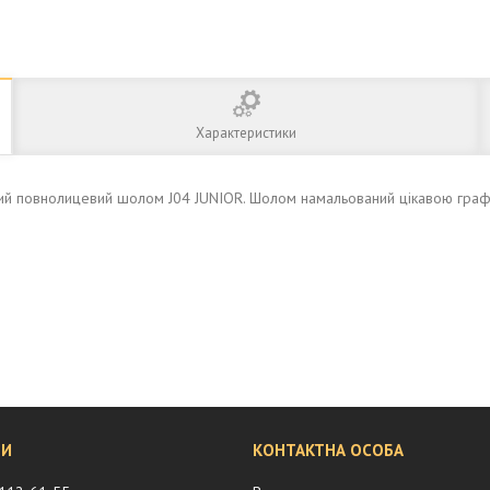
Характеристики
вий повнолицевий шолом J04 JUNIOR. Шолом намальований цікавою графік