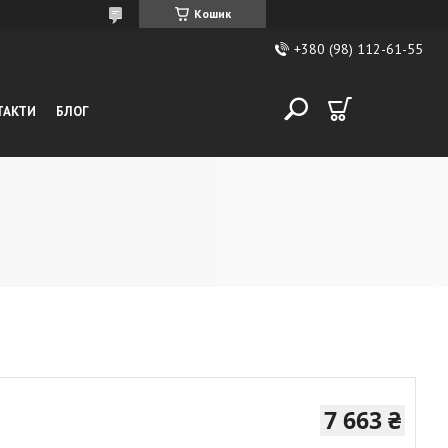
Кошик
+380 (98) 112-61-55
ТАКТИ
БЛОГ
7 663 ₴