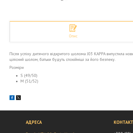
Опис
Після успіху дитячого відкритого шолома J03 KAPPA випустила но
цілісний шолом, батьки будуть спокійніші за його безпеку.
Розміри
S (49/50)
M (51/52)