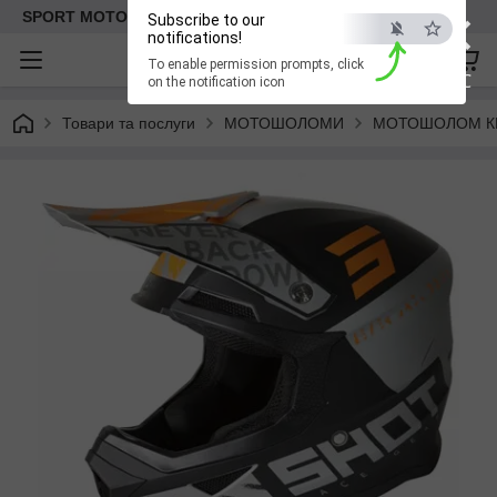
×
SPORT MOTO | Інтернет-магазин мототоварів
Subscribe to our
notifications!
To enable permission prompts, click
ESC
on the notification icon
Товари та послуги
МОТОШОЛОМИ
МОТОШОЛОМ К