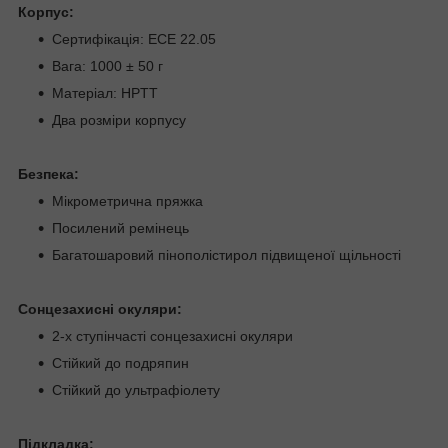
Корпус:
Сертифікація: ECE 22.05
Вага: 1000 ± 50 г
Матеріал: HPTT
Два розміри корпусу
Безпека:
Мікрометрична пряжка
Посилений ремінець
Багатошаровий пінополістирол підвищеної щільності
Сонцезахисні окуляри:
2-х ступінчасті сонцезахисні окуляри
Стійкий до подряпин
Стійкий до ультрафіолету
Підкладка: