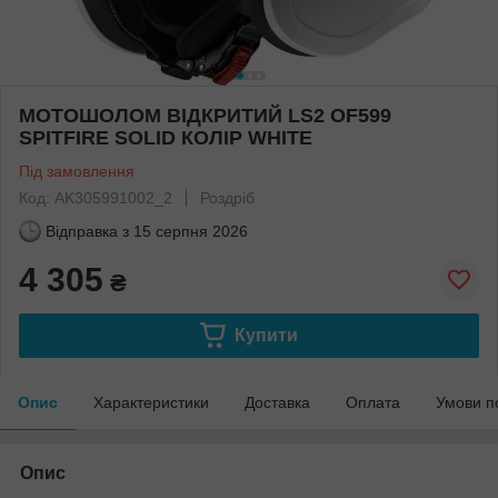
МОТОШОЛОМ ВІДКРИТИЙ LS2 OF599
SPITFIRE SOLID КОЛІР WHITE
Під замовлення
Код: AK305991002_2
Роздріб
Відправка з
15 серпня 2026
4 305
₴
Купити
Опис
Характеристики
Доставка
Оплата
Умови п
Опис