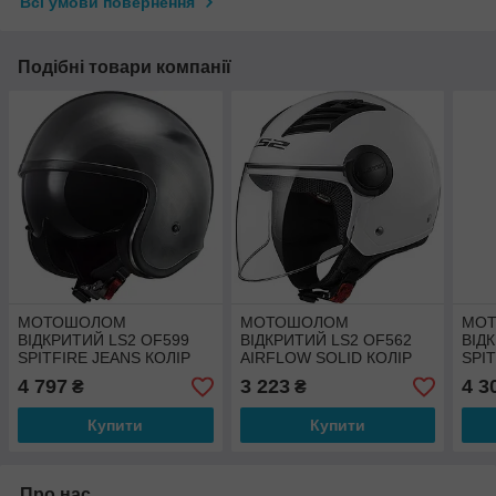
Всі умови повернення
Подібні товари компанії
МОТОШОЛОМ
МОТОШОЛОМ
МО
ВІДКРИТИЙ LS2 OF599
ВІДКРИТИЙ LS2 OF562
ВІД
SPITFIRE JEANS КОЛІР
AIRFLOW SOLID КОЛІР
SPI
TITANIUM
WHITE
MAT
4 797
3 223
4 3
₴
₴
Купити
Купити
Про нас