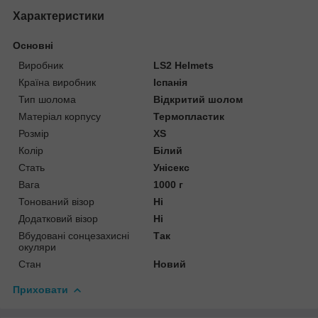
Характеристики
Основні
Виробник
LS2 Helmets
Країна виробник
Іспанія
Тип шолома
Відкритий шолом
Матеріал корпусу
Термопластик
Розмір
XS
Колір
Білий
Стать
Унісекс
Вага
1000 г
Тонований візор
Ні
Додатковий візор
Ні
Вбудовані сонцезахисні
Так
окуляри
Стан
Новий
Приховати