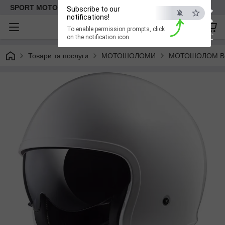
×
SPORT MOTO | Інтернет-магазин мототоварів
Subscribe to our
notifications!
To enable permission prompts, click
ESC
on the notification icon
Товари та послуги
МОТОШОЛОМИ
МОТОШОЛОМ В