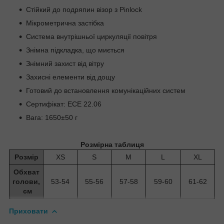
Стійкий до подряпин візор з Pinlock
Мікрометрична застібка
Система внутрішньої циркуляції повітря
Знімна підкладка, що миється
Знімний захист від вітру
Захисні елементи від дощу
Готовий до встановлення комунікаційних систем
Сертифікат: ECE 22.06
Вага: 1650±50 г
Розмірна таблиця
Розмір
XS
S
M
L
XL
Обхват
голови,
53-54
55-56
57-58
59-60
61-62
см
Приховати