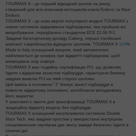
TOURMAX X - це перший відкидний шолом на ринку,
створений для всіх власників мотоциклів класів Enduro та Maxi
Enduro.
TOURMAX X - це нова версія популярної моделі TOURMAX з
новою системою відкривання підборідника, яка пройшла всі
випробування, передбачені стандартом ECE 22.06 P/J.
Завдяки багаторічному досвіду Caberg, першої італійської
компанії з виробництва відкидних шоломів, TOURMAX X
100
%
Made in Italy оснащений візором, який автоматично
наближається до козирка при відкритті підборідника, щоб
мінімізувати опір повітря.
TOURMAX X має подвійну сертифікацію P/J, що дозволяє
їздити з відкритим захистом підборіддя, гарантуючи безпеку
завдяки важелю P/J на лівій стороні шолома.
Цей важіль в положенні "J" блокує захист підборіддя в
повністю відкритому положенні, запобігаючи випадковому
його закриттю.
У комплекті є гвинти для трансформації TOURMAX X в
традиційну відкриту модель без підборіддя.
TOURMAX X оснащений ексклюзивною системою Double
Visor Tech, яка завдяки простим у використанні внутрішнім
сонцезахисним окулярам дає змогу завжди безпечно їздити в
сонячні дні.