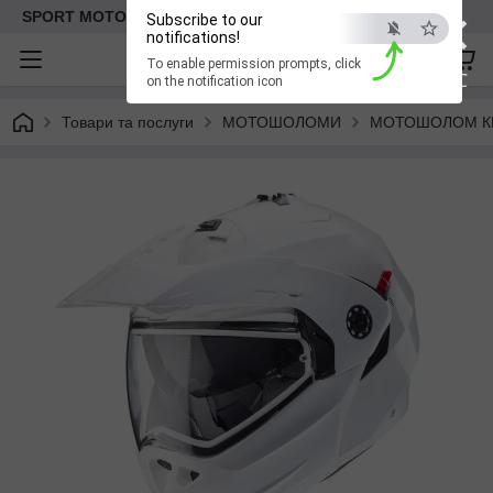
×
SPORT MOTO | Інтернет-магазин мототоварів
Subscribe to our
notifications!
To enable permission prompts, click
ESC
on the notification icon
Товари та послуги
МОТОШОЛОМИ
МОТОШОЛОМ К