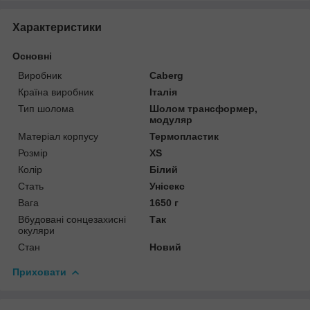
Характеристики
Основні
Виробник
Caberg
Країна виробник
Італія
Тип шолома
Шолом трансформер,
модуляр
Матеріал корпусу
Термопластик
Розмір
XS
Колір
Білий
Стать
Унісекс
Вага
1650 г
Вбудовані сонцезахисні
Так
окуляри
Стан
Новий
Приховати