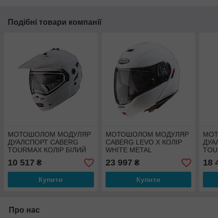
Подібні товари компанії
МОТОШОЛОМ МОДУЛЯР
МОТОШОЛОМ МОДУЛЯР
МОТ
ДУАЛСПОРТ CABERG
CABERG LEVO X КОЛІР
ДУА
TOURMAX КОЛІР БІЛИЙ
WHITE METAL
TOU
КОЛ
10 517
23 997
18 
₴
₴
/BL
Купити
Купити
Про нас