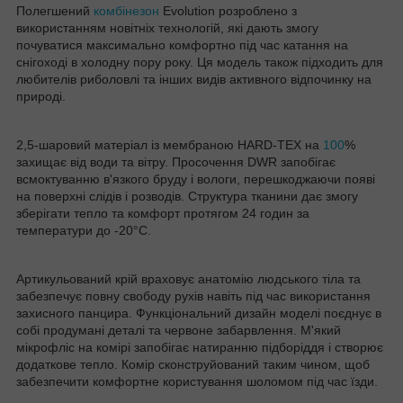
Полегшений
комбінезон
Evolution розроблено з
використанням новітніх технологій, які дають змогу
почуватися максимально комфортно під час катання на
снігоході в холодну пору року. Ця модель також підходить для
любителів риболовлі та інших видів активного відпочинку на
природі.
2,5-шаровий матеріал із мембраною HARD-TEX на
100
%
захищає від води та вітру. Просочення DWR запобігає
всмоктуванню в'язкого бруду і вологи, перешкоджаючи появі
на поверхні слідів і розводів. Структура тканини дає змогу
зберігати тепло та комфорт протягом 24 годин за
температури до -20°C.
Артикульований крій враховує анатомію людського тіла та
забезпечує повну свободу рухів навіть під час використання
захисного панцира. Функціональний дизайн моделі поєднує в
собі продумані деталі та червоне забарвлення. М'який
мікрофліс на комірі запобігає натиранню підборіддя і створює
додаткове тепло. Комір сконструйований таким чином, щоб
забезпечити комфортне користування шоломом під час їзди.