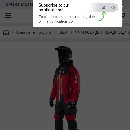
×
SPORT MOTO | Інтернет-магазин мототоварів
Subscribe to our
notifications!
To enable permission prompts, click
ESC
on the notification icon
Товари та послуги
ОДЯГ FINNTRAIL - ДЛЯ КВАДРОЦИКЛА