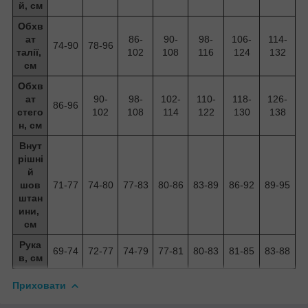
й, см
Обхв
ат
86-
90-
98-
106-
114-
74-90
78-96
талії,
102
108
116
124
132
см
Обхв
ат
90-
98-
102-
110-
118-
126-
86-96
стего
102
108
114
122
130
138
н, см
Внут
рішні
й
шов
71-77
74-80
77-83
80-86
83-89
86-92
89-95
штан
ини
,
см
Рука
69-74
72-77
74-79
77-81
80-83
81-85
83-88
в, см
Приховати