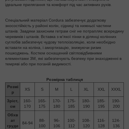
ідеальне прилягання та комфорт під час активних рухів.
Спеціальний матеріал Cordura забезпечує додаткову
зносостійкість у районі колін, сідниці та нижньої частини
штанів. Завдяки захисним гетрам сніг не потрапляє всередину
черевиків і штанів. Вставка з м'якої пінки в ділянці колінних
суглобів забезпечує чудову теплоізоляцію, коли необхідно
вставати на коліна, і амортизацію, знижуючи ризик
пошкоджень. Костюм оснащений світловідбивними
елементами 3M, які забезпечують безпеку при знаходженні в
темряві або при поганій видимості.
Розмірна таблиця
Розмі
XS
S
M
L
XL
XXL
XXXL
р
Зріст,
160-
165-
170-
175-
180-
185-
190-
см
170
175
180
185
190
195
200
Обхв
ат
88-
96-
100-
108-
116-
124-
84-94
груде
100
106
112
120
128
136