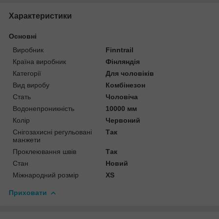
Характеристики
Основні
Виробник
Finntrail
Країна виробник
Фінляндія
Категорії
Для чоловіків
Вид виробу
Комбінезон
Стать
Чоловіча
Водонепроникність
10000 мм
Колір
Червоний
Снігозахисні регульовані
Так
манжети
Проклеювання швів
Так
Стан
Новий
Міжнародний розмір
XS
Приховати