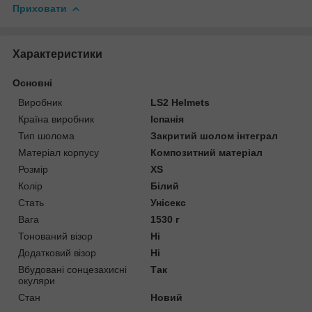
Приховати
Характеристики
Основні
Виробник
LS2 Helmets
Країна виробник
Іспанія
Тип шолома
Закритий шолом інтеграл
Матеріал корпусу
Композитний матеріал
Розмір
XS
Колір
Білий
Стать
Унісекс
Вага
1530 г
Тонований візор
Ні
Додатковий візор
Ні
Вбудовані сонцезахисні
Так
окуляри
Стан
Новий