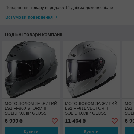
Повернення товару впродовж 14 днів за домовленістю
Всі умови повернення
Подібні товари компанії
МОТОШОЛОМ ЗАКРИТИЙ
МОТОШОЛОМ ЗАКРИТИЙ
МОТ
LS2 FF800 STORM II
LS2 FF811 VECTOR II
LS2 
SOLID КОЛІР GLOSS
SOLID КОЛІР GLOSS
SOL
NARDO GREY
WHITE
TIT
6 900
11 464
6 9
₴
₴
Купити
Купити