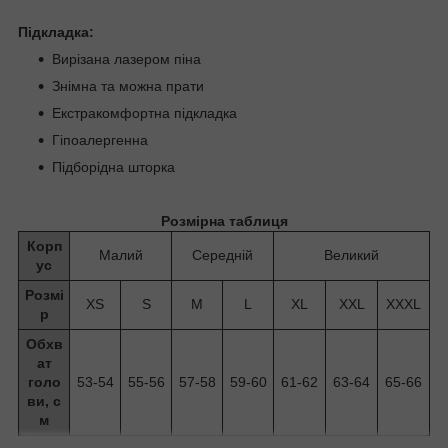
Підкладка:
Вирізана лазером піна
Знімна та можна прати
Екстракомфортна підкладка
Гіпоалергенна
Підборідна шторка
Розмірна таблиця
Корп
Малий
Середній
Великий
ус
Розмі
XS
S
M
L
XL
XXL
XXXL
р
Обхв
ат
голо
53-54
55-56
57-58
59-60
61-62
63-64
65-66
ви, с
м