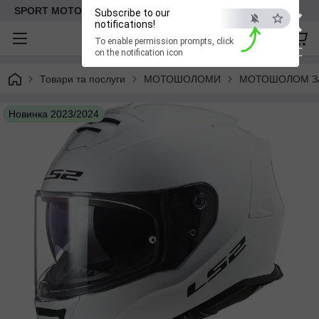
×
SPORT MOTO | Інтернет-магазин мототоварів
Subscribe to our
notifications!
To enable permission prompts, click
ESC
on the notification icon
Товари та послуги
МОТОШОЛОМИ
МОТОШОЛОМ ЗА
Новинка 2023/2024