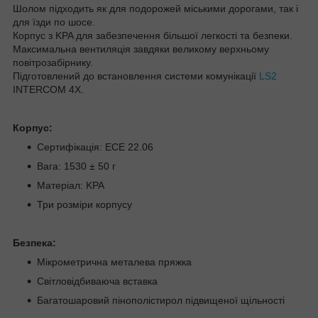
Шолом підходить як для подорожей міськими дорогами, так і
для їзди по шосе.
Корпус з KPA для забезпечення більшої легкості та безпеки.
Максимальна вентиляція завдяки великому верхньому
повітрозабірнику.
Підготовлений до встановлення системи комунікації
LS2
INTERCOM 4X.
Корпус:
Сертифікація: ECE 22.06
Вага: 1530 ± 50 г
Матеріал: KPA
Три розміри корпусу
Безпека:
Мікрометрична металева пряжка
Світловідбиваюча вставка
Багатошаровий пінополістирол підвищеної щільності