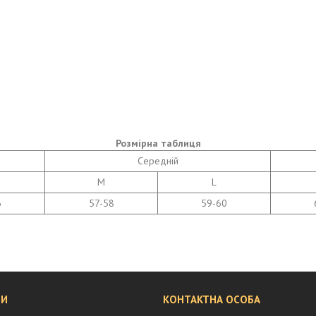
Розмірна таблиця
Середній
M
L
6
57-58
59-60