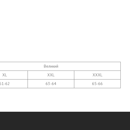
Великий
XL
XXL
XXXL
61-62
63-64
65-66