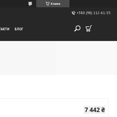
Кошик
+380 (98) 112-61-55
ТАКТИ
БЛОГ
7 442 ₴