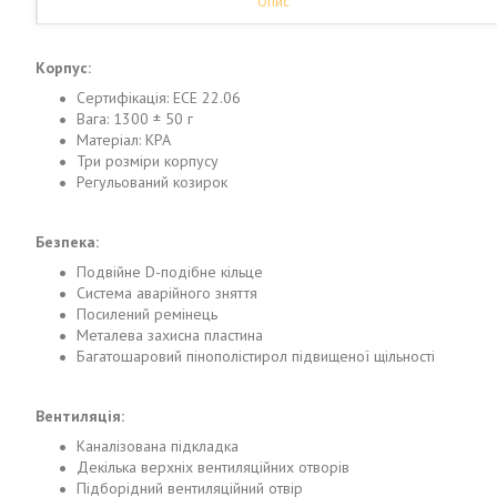
Опис
Корпус:
Сертифікація: ECE 22.06
Вага: 1300 ± 50 г
Матеріал: KPA
Три розміри корпусу
Регульований козирок
Безпека:
Подвійне D-подібне кільце
Система аварійного зняття
Посилений ремінець
Металева захисна пластина
Багатошаровий пінополістирол підвищеної щільності
Вентиляція:
Каналізована підкладка
Декілька верхніх вентиляційних отворів
Підборідний вентиляційний отвір