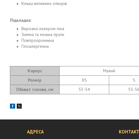
Кілька витяжних отворів
Підкладка:
Вирізана лазером піна
Знімна та можна прати
Повітропроникна
Гіпоалергенна
Корпус
Малий
Розмір
XS
S
Обхват голови, см
53-54
55-5