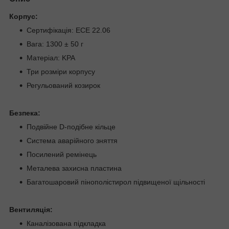
Корпус:
Сертифікація: ECE 22.06
Вага: 1300 ± 50 г
Матеріал: KPA
Три розміри корпусу
Регульований козирок
Безпека:
Подвійне D-подібне кільце
Система аварійного зняття
Посилений ремінець
Металева захисна пластина
Багатошаровий пінополістирол підвищеної щільності
Вентиляція:
Каналізована підкладка