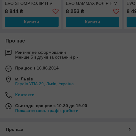
EVO STOMP КОЛІР H-V
EVO GAMMAX КОЛІР H-V
EVO
YELLOW BLACK
YELLOW GREEN
GLO
8 844
8 253
8 4
₴
₴
Купити
Купити
Про нас
Рейтинг не сформований
Менше 5 відгуків за останній рік
Працює з 16.06.2014
м. Львів
Героїв УПА 29, Львів, Україна
Контакти
Сьогодні працює з 10:30 до 19:00
Показати весь графік роботи
Про нас