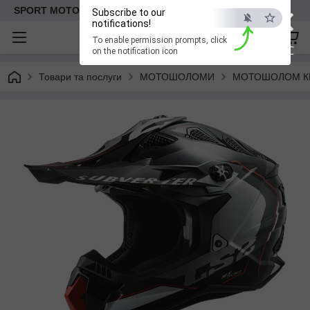
×
SPORT MOTO | Інтернет-магазин мототоварів
Subscribe to our
notifications!
To enable permission prompts, click
ESC
on the notification icon
Товари та послуги
МОТОШОЛОМИ
МОТОШОЛОМ К