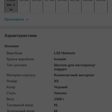
ви, с
м
Приховати
Характеристики
Основні
Виробник
LS2 Helmets
Країна виробник
Іспанія
Тип шолома
Шолом для мотокросу/
ендуро
Матеріал корпусу
Композитний матеріал
Розмір
XS
Колір
Чорний
Стать
Унісекс
Вага
1300 г
Тонований візор
Ні
Додатковий візор
Ні