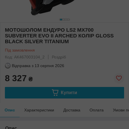
МОТОШОЛОМ ЕНДУРО LS2 MX700
SUBVERTER EVO II ARCHED КОЛІР GLOSS
BLACK SILVER TITANIUM
Під замовлення
Код: AK467003104_2
Роздріб
Відправка з
13 серпня 2026
8 327
₴
Купити
Опис
Характеристики
Доставка
Оплата
Умови п
Опис