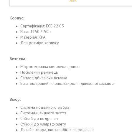
Опис
Корпус:
Сертифікація: ECE 22.05
Вага: 1250 ± 50 г
Матеріал: KPA
Два розміри корпусу
Безпека:
Мікрометрична металева пряжка
Посилений ремінець
Світловідбиваюча вставка
Багатошаровий пінополістирол підвищеної щільності
Візор:
Система подвійного візора
Система швидкого зняття
Стійкий до подряпин
Стійкий до ультрафіолету
Дизайн візора, що запобігає запотіванню