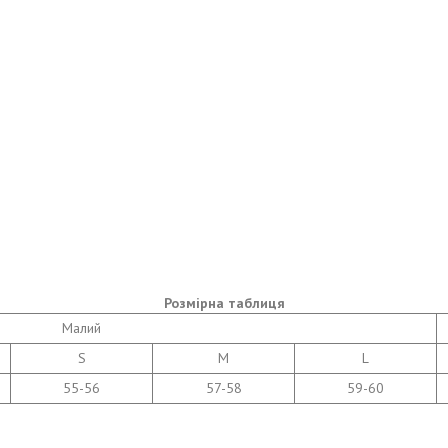
Розмірна таблиця
Малий
S
M
L
55-56
57-58
59-60