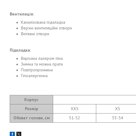
Вентиляція:
Каналізована підкладка
Верхні вентиляційні отвори
Витяжні отвори
Підкладка:
Вирізана лазером піна
Знімна та можна прати
Повітропроникна
Гіпоалергенна
Корпус
Розмір
XXS
XS
Обхват голови, см
51-52
53-54