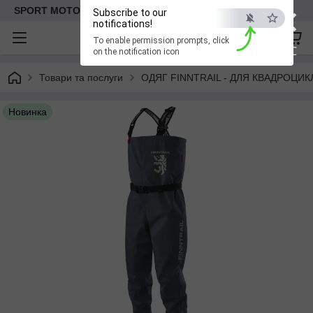
×
SPORT MOTO | Інтернет-магазин мототоварів
Subscribe to our
notifications!
To enable permission prompts, click
ESC
on the notification icon
Товари та послуги
ОДЯГ FINNTRAIL - ДЛЯ КВАДРОЦИКЛА
Новинка