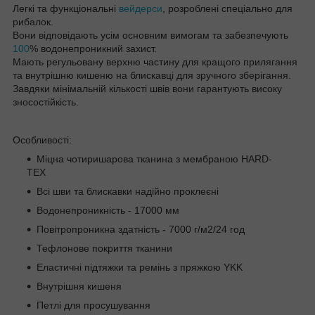
Легкі та функціональні
вейдерси
, розроблені спеціально для
рибалок.
Вони відповідають усім основним вимогам та забезпечують
100
% водонепроникний захист.
Мають регульовану верхню частину для кращого прилягання
та внутрішню кишеню на блискавці для зручного зберігання.
Завдяки мінімальній кількості швів вони гарантують високу
зносостійкість.
Особливості:
Міцна чотиришарова тканина з мембраною HARD-
TEX
Всі шви та блискавки надійно проклеєні
Водонепроникність - 17000 мм
Повітропроникна здатність - 7000 г/м2/24 год
Тефлонове покриття тканини
Еластичні підтяжки та ремінь з пряжкою YKK
Внутрішня кишеня
Петлі для просушування