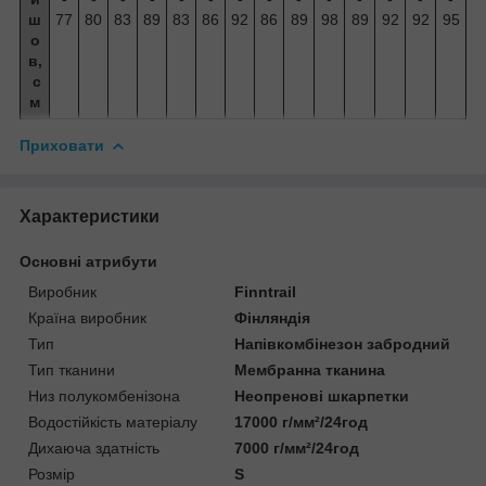
ш
77
80
83
89
83
86
92
86
89
98
89
92
92
95
о
в,
с
м
Приховати
Характеристики
Основні атрибути
Виробник
Finntrail
Країна виробник
Фінляндія
Тип
Напівкомбінезон забродний
Тип тканини
Мембранна тканина
Низ полукомбенізона
Неопренові шкарпетки
Водостійкість матеріалу
17000 г/мм²/24год
Дихаюча здатність
7000 г/мм²/24год
Розмір
S