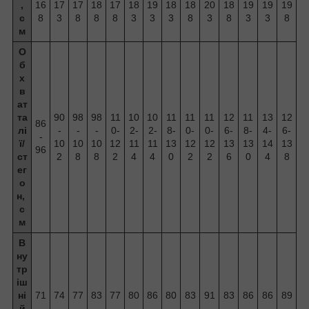
,
16
17
17
18
17
18
19
18
18
20
18
19
19
19
с
8
3
8
8
8
3
3
3
8
3
8
3
3
8
м
О
б
х
в
ат
та
90
98
98
11
10
10
11
11
11
12
11
13
12
86
лі
-
-
-
0-
2-
2-
8-
0-
0-
6-
8-
4-
6-
-
ї/
10
10
10
12
11
11
13
12
12
13
13
14
13
96
ст
2
8
8
2
4
4
0
2
2
6
0
4
8
ег
о
н,
с
м
В
ну
тр
іш
ні
71
74
77
83
77
80
86
80
83
91
83
86
86
89
й
-
-
-
-
-
-
-
-
-
-
-
-
-
-