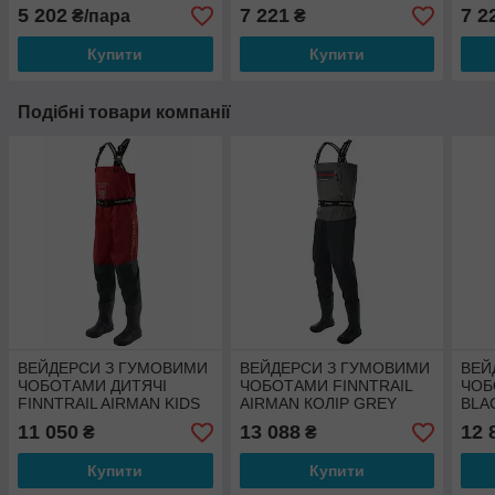
5 202
7 221
7 2
₴/пара
₴
Купити
Купити
Подібні товари компанії
ВЕЙДЕРСИ З ГУМОВИМИ
ВЕЙДЕРСИ З ГУМОВИМИ
ВЕЙ
ЧОБОТАМИ ДИТЯЧІ
ЧОБОТАМИ FINNTRAIL
ЧОБ
FINNTRAIL AIRMAN KIDS
AIRMAN КОЛІР GREY
BLA
КОЛІР RED
DAR
11 050
13 088
12 
₴
₴
Купити
Купити