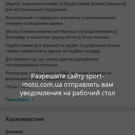
Міцний, водонепроникний та брудостійкий рюкзак створений
для екстремальних подорожей.
Виготовлений з надміцного матеріалу з прогумованими
стінками та зварними швами.
Містка основна кишеня застібається на водонепроникну
блискавку, а також має зручну сітчасту бічну кишеню.
Надійні лямки для фіксації на грудях та додаткова поясна
стяжка забезпечують зручну та надійну посадку.
Для безпеки під час нічних пригод передбачені
світловідбиваючі логотипи.
Рюкзак має ступінь захисту IP66, він може плавати та
Разрешите сайту sport-
витримувати швидкі занурення.
moto.com.ua отправлять вам
Об'єм - 40 л.
уведомления на рабочий стол
Приховати
Характеристики
Основні