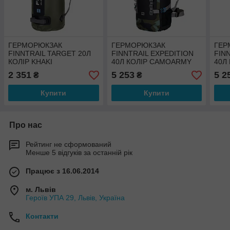
ГЕРМОРЮКЗАК
ГЕРМОРЮКЗАК
ГЕР
FINNTRAIL TARGET 20Л
FINNTRAIL EXPEDITION
FIN
КОЛІР KHAKI
40Л КОЛІР CAMOARMY
40Л 
2 351
5 253
5 2
₴
₴
Купити
Купити
Про нас
Рейтинг не сформований
Менше 5 відгуків за останній рік
Працює з 16.06.2014
м. Львів
Героїв УПА 29, Львів, Україна
Контакти