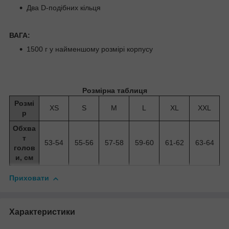
Два D-подібних кільця
ВАГА:
1500 г у найменшому розмірі корпусу
Розмірна таблиця
Розмі
XS
S
M
L
XL
XXL
р
Обхва
т
53-54
55-56
57-58
59-60
61-62
63-64
голов
и, см
Приховати
Характеристики