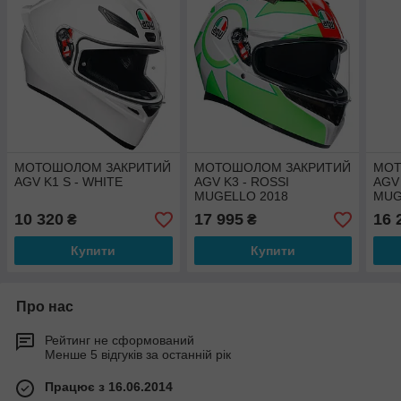
МОТОШОЛОМ ЗАКРИТИЙ
МОТОШОЛОМ ЗАКРИТИЙ
МОТ
AGV K1 S - WHITE
AGV K3 - ROSSI
AGV 
MUGELLO 2018
MUG
10 320
17 995
16 
₴
₴
Купити
Купити
Про нас
Рейтинг не сформований
Менше 5 відгуків за останній рік
Працює з 16.06.2014