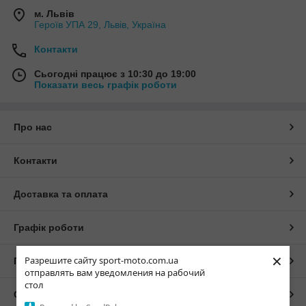
м. Львів
Героїв УПА 29, Львів, Україна
Контакти
Сьогодні працює з 10:30 до 19:00
Показати весь графік роботи
Про нас
Контакти
Доставка та оплата
Графік роботи
×
Разрешите сайту sport-moto.com.ua
Повна версія сайту
отправлять вам уведомления на рабочий
стол
Сайт створено на маркетплейсі
Prom.ua