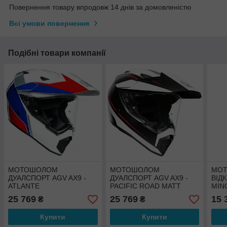
Повернення товару впродовж 14 днів за домовленістю
Всі умови повернення
Подібні товари компанії
МОТОШОЛОМ
МОТОШОЛОМ
МО
ДУАЛСПОРТ AGV AX9 -
ДУАЛСПОРТ AGV AX9 -
ВІД
ATLANTE
PACIFIC ROAD MATT
MIN
WHITE/BLUE/RED
BLACK/WHITE/RED
25 769
25 769
15 
₴
₴
Купити
Купити