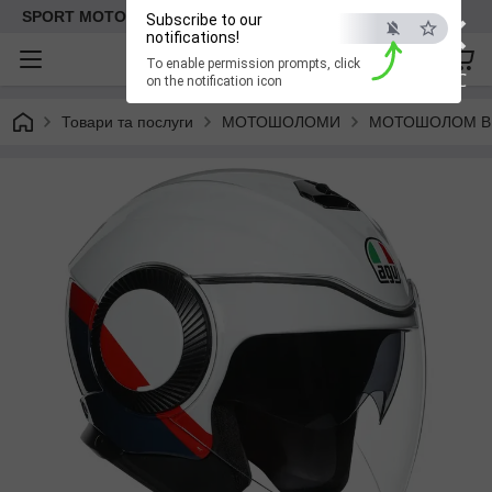
×
SPORT MOTO | Інтернет-магазин мототоварів
Subscribe to our
notifications!
To enable permission prompts, click
ESC
on the notification icon
Товари та послуги
МОТОШОЛОМИ
МОТОШОЛОМ В