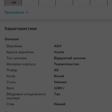
см
Приховати
Характеристики
Основні
Виробник
AGV
Країна виробник
Італія
Тип шолома
Відкритий шолом
Матеріал корпусу
Термопластик
Розмір
XS
Колір
Білий
Стать
Унісекс
Вага
1280 г
Вбудовані сонцезахисні
Так
окуляри
Стан
Новий