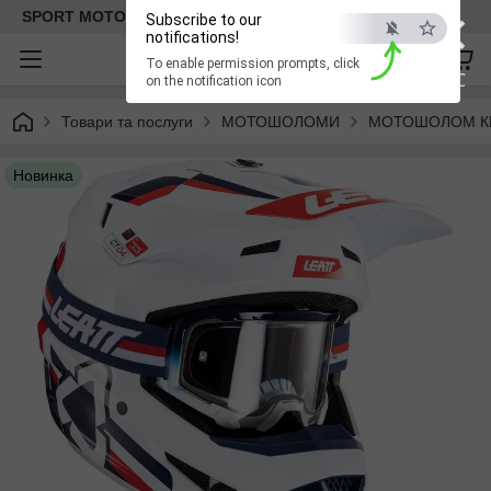
×
SPORT MOTO | Інтернет-магазин мототоварів
Subscribe to our
notifications!
To enable permission prompts, click
ESC
on the notification icon
Товари та послуги
МОТОШОЛОМИ
МОТОШОЛОМ К
Новинка