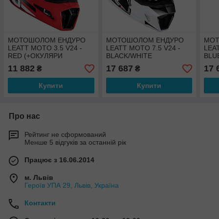
МОТОШОЛОМ ЕНДУРО
МОТОШОЛОМ ЕНДУРО
МОТ
LEATT MOTO 3.5 V24 -
LEATT MOTO 7.5 V24 -
LEAT
RED (+ОКУЛЯРИ
BLACK/WHITE
BLU
VELOCITY 4.5)
(+ОКУЛЯРИ VELOCITY
VELO
11 882
17 687
17 
₴
₴
4.5)
Купити
Купити
Про нас
Рейтинг не сформований
Менше 5 відгуків за останній рік
Працює з 16.06.2014
м. Львів
Героїв УПА 29, Львів, Україна
Контакти