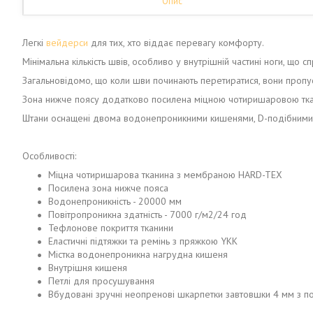
Опис
Легкі
вейдерси
для тих, хто віддає перевагу комфорту.
Мінімальна кількість швів, особливо у внутрішній частині ноги, що с
Загальновідомо, що коли шви починають перетиратися, вони пропус
Зона нижче поясу додатково посилена міцною чотиришаровою т
Штани оснащені двома водонепроникними кишенями, D-подібними 
Особливості:
Міцна чотиришарова тканина з мембраною HARD-TEX
Посилена зона нижче пояса
Водонепроникність - 20000 мм
Повітропроникна здатність - 7000 г/м2/24 год
Тефлонове покриття тканини
Еластичні підтяжки та ремінь з пряжкою YKK
Містка водонепроникна нагрудна кишеня
Внутрішня кишеня
Петлі для просушування
Вбудовані зручні неопренові шкарпетки завтовшки 4 мм з 