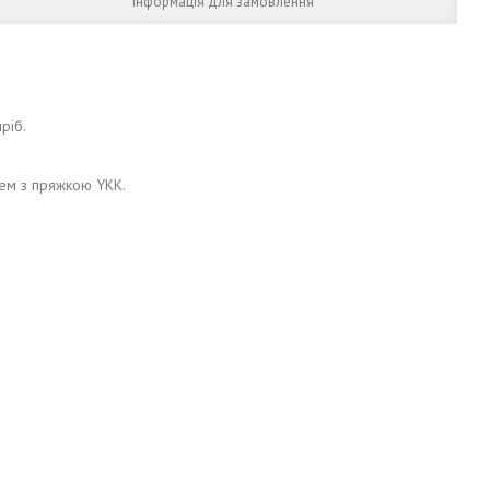
Інформація для замовлення
ріб.
нем з пряжкою YKK.