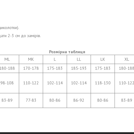
иколотки).
ати 2-3 см до замірів.
Розмірна таблиця
ML
MK
L
LL
LK
XL
180-188
170-178
175-183
185-193
175-183
180-18
98-108
110-122
102-114
102-114
118-130
110-12
83-89
77-83
80-86
86-92
80-86
83-89