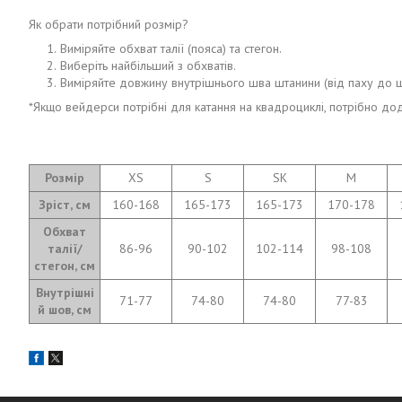
Як обрати потрібний розмір?
Виміряйте обхват талії (пояса) та стегон.
Виберіть найбільший з обхватів.
Виміряйте довжину внутрішнього шва штанини (від паху до щ
*Якщо вейдерси потрібні для катання на квадроциклі, потрібно дод
Розмір
XS
S
SK
M
Зріст, см
160-168
165-173
165-173
170-178
Обхват
талії/
86-96
90-102
102-114
98-108
стегон, см
Внутрішні
71-77
74-80
74-80
77-83
й шов, см