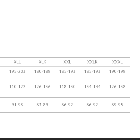
XLL
XLK
XXL
XXLK
XXXL
8
195-203
180-188
185-193
185-193
190-198
2
110-122
126-136
118-130
134-144
126-138
91-98
83-89
86-92
86-92
89-95