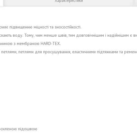
Характеристики
прияє підвищенню міцності та зносостійкості.
кають воду. Тому, чим менше швів, тим довговічнішим і надійнішим є ви
каниною з мембраною HARD-TEX.
петлями, петлями для просушування, еластичними підтяжками та реме
посиленою підошвою