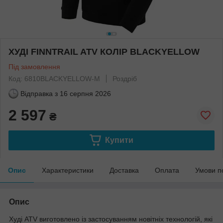
ХУДІ FINNTRAIL ATV КОЛІР BLACKYELLOW
Під замовлення
Код: 6810BLACKYELLOW-M
Роздріб
Відправка з
16 серпня 2026
2 597
₴
Купити
Опис
Характеристики
Доставка
Оплата
Умови п
Опис
Худі ATV виготовлено із застосуванням новітніх технологій, які