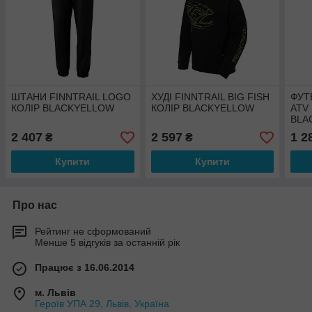
ШТАНИ FINNTRAIL LOGO
ХУДІ FINNTRAIL BIG FISH
ФУТ
КОЛІР BLACKYELLOW
КОЛІР BLACKYELLOW
ATV
BLA
2 407
2 597
1 2
₴
₴
Купити
Купити
Про нас
Рейтинг не сформований
Менше 5 відгуків за останній рік
Працює з 16.06.2014
м. Львів
Героїв УПА 29, Львів, Україна