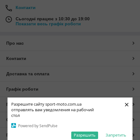
Контакти
Сьогодні працює з 10:30 до 19:00
Показати весь графік роботи
Про нас
Контакти
Доставка та оплата
Графік роботи
×
Разрешите сайту sport-moto.com.ua
Повна версія сайту
отправлять вам уведомления на рабочий
стол
Сайт створено на маркетплейсі
Prom.ua
Powered by SendPulse
Разрешить
Запретить
Політика конфіденційності