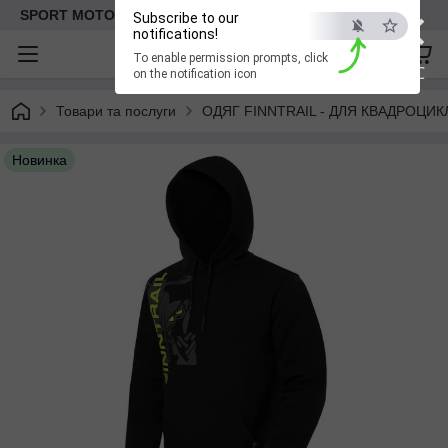
×
SPORT MOTO | Інтернет-магазин мототоварів
Subscribe to our
notifications!
To enable permission prompts, click
ESC
on the notification icon
Товари та послуги
ОДЯГ FINNTRAIL - ДЛЯ КВАДРОЦИКЛА
Новинка