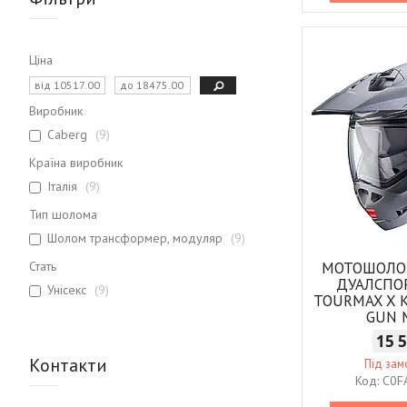
Ціна
Виробник
Caberg
9
Країна виробник
Італія
9
Тип шолома
Шолом трансформер, модуляр
9
Стать
МОТОШОЛО
ДУАЛСПО
Унісекс
9
TOURMAX X 
GUN 
15 
Контакти
Під за
C0F