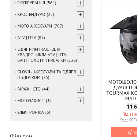
ЕКІПІРУВАННЯ
561
КРОС ЕНДУРО
22
МОТО АКСЕСУАРИ
707
ATV | UTV
87
ОДЯГ FINNTRAIL - ДЛЯ
КВАДРОЦИКЛА ATV | UTV |
БАГГІ | ОХОТИ | РИБАЛКИ
238
GLOVII - АКСЕСУАРИ ТА ОДЯГ З
ПІДІГРІВОМ
75
МОТОШОЛО
ДУАЛСПО
ГАРАЖ | СТО
44
TOURMAX К
МАТ
МОТОЗАХИСТ
3
11 
ЕЛЕКТРОНІКА
6
Під за
C0F
К
Фільтри