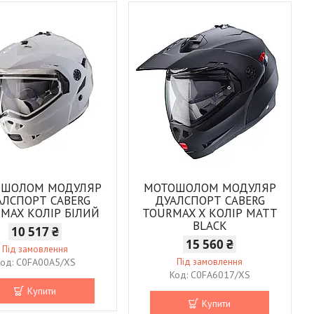
ОШОЛОМ МОДУЛЯР
МОТОШОЛОМ МОДУЛЯР
АЛСПОРТ CABERG
ДУАЛСПОРТ CABERG
MAX КОЛІР БІЛИЙ
TOURMAX X КОЛІР MATT
BLACK
10 517 ₴
15 560 ₴
Під замовлення
C0FA00A5/XS
Під замовлення
C0FA6017/XS
Купити
Купити