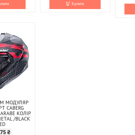
упити
Купити
М МОДУЛЯР
РТ CABERG
SARABE КОЛІР
ETAL /BLACK
RED
475 ₴