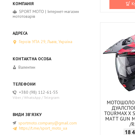
К
SPORT MOTO | Інтернет-магазин
мототоварів
Героїв УПА 29, Львів, Україна
Валентин
+380 (98) 112-61-55
Viber / WhatsApp / Telegram
МОТОШОЛО
ДУАЛСПО
TOURMAX X 
MATT GUN M
sportmoto.company@gmail.com
/
https://t.me/sport_moto_ua
18 