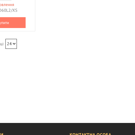
мовлення
D60L2/XS
упити