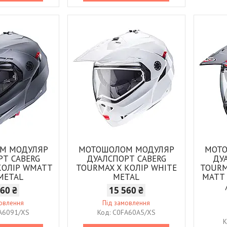
М МОДУЛЯР
МОТОШОЛОМ МОДУЛЯР
МОТ
РТ CABERG
ДУАЛСПОРТ CABERG
ДУ
КОЛІР WMATT
TOURMAX X КОЛІР WHITE
TOURM
METAL
METAL
MATT 
560 ₴
15 560 ₴
мовлення
Під замовлення
A6091/XS
C0FA60A5/XS