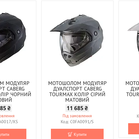
М МОДУЛЯР
МОТОШОЛОМ МОДУЛЯР
МОТ
РТ CABERG
ДУАЛСПОРТ CABERG
ДУ
ОЛІР ЧОРНИЙ
TOURMAX КОЛІР СІРИЙ
TOUR
ОВИЙ
МАТОВИЙ
685 ₴
11 685 ₴
мовлення
Під замовлення
A0017/XS
C0FA0091/S
упити
Купити