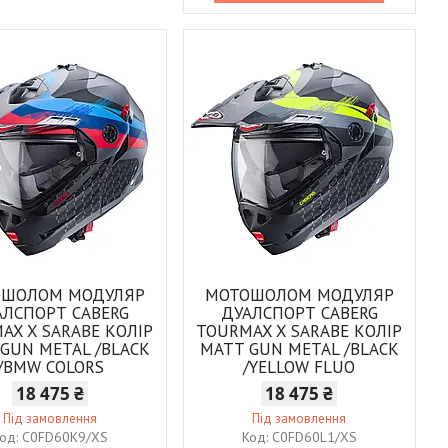
ОШОЛОМ МОДУЛЯР
МОТОШОЛОМ МОДУЛЯР
АЛСПОРТ CABERG
ДУАЛСПОРТ CABERG
AX X SARABE КОЛІР
TOURMAX X SARABE КОЛІР
GUN METAL /BLACK
MATT GUN METAL /BLACK
/BMW COLORS
/YELLOW FLUO
18 475 ₴
18 475 ₴
Під замовлення
Під замовлення
C0FD60K9/XS
C0FD60L1/XS